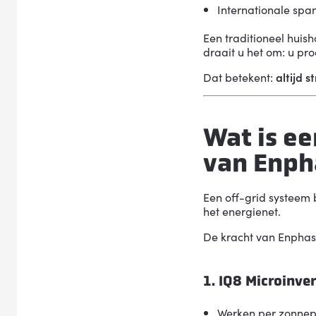
Internationale spa
Een traditioneel huis
draait u het om: u pr
Dat betekent:
altijd 
Wat is ee
van Enph
Een off-grid systeem 
het energienet.
De kracht van
Enphas
1. IQ8 Microinver
Werken per zonne