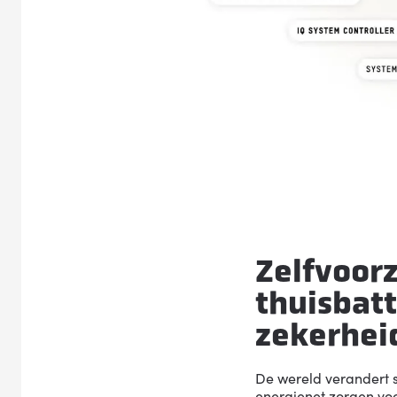
Zelfvoor
thuisbat
zekerheid
De wereld verandert s
energienet zorgen vo