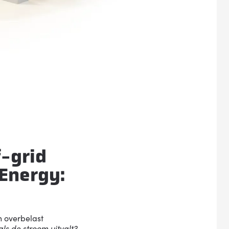
-grid
 Energy
:
n overbelast
als de stroom uitvalt?