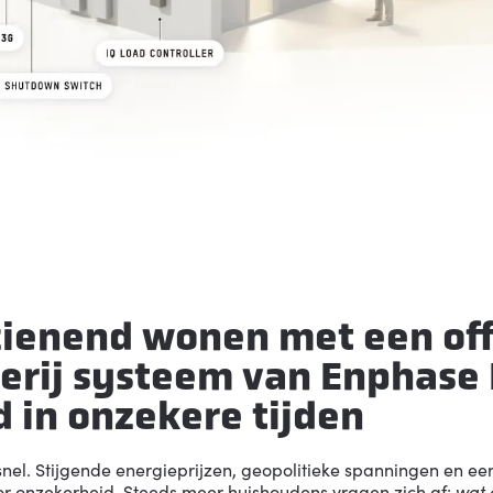
zienend wonen met een off
terij systeem van
Enphase
 in onzekere tijden
nel. Stijgende energieprijzen, geopolitieke spanningen en ee
or onzekerheid. Steeds meer huishoudens vragen zich af:
wat 