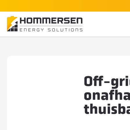
Home
Off-grid wonen: energie onafhankelijk met Enp
Off-gr
onafha
thuisba