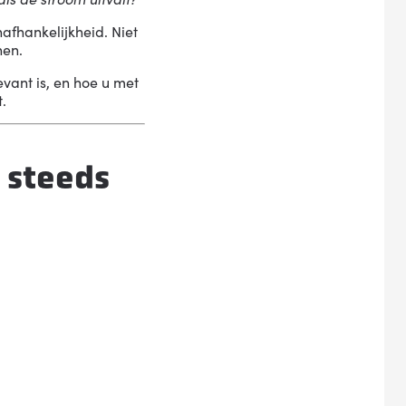
nafhankelijkheid. Niet
nen.
evant is, en hoe u met
.
 steeds