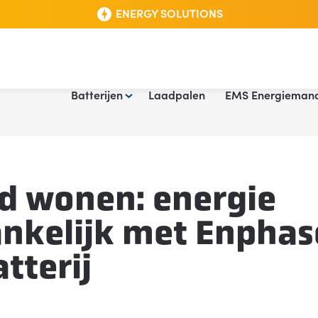
ENERGY SOLUTIONS
hase thuisbatterij
Skip
Batterijen
Laadpalen
EMS Energieman
to
content
id wonen: energie
nkelijk met Enphas
tterij