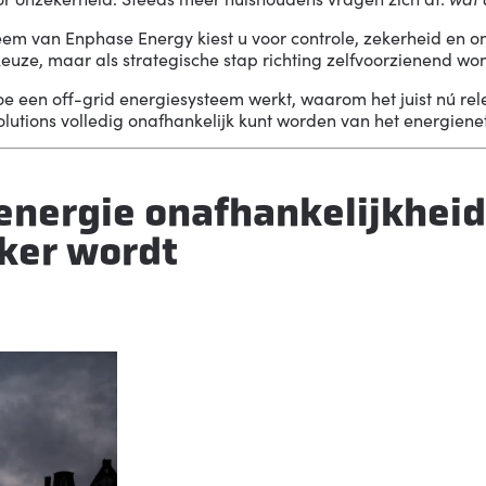
teem van
Enphase Energy
kiest u voor controle, zekerheid en o
euze, maar als strategische stap richting zelfvoorzienend wo
oe een off-grid energiesysteem werkt, waarom het juist nú rel
tions volledig onafhankelijk kunt worden van het energienet
nergie onafhankelijkheid
jker wordt