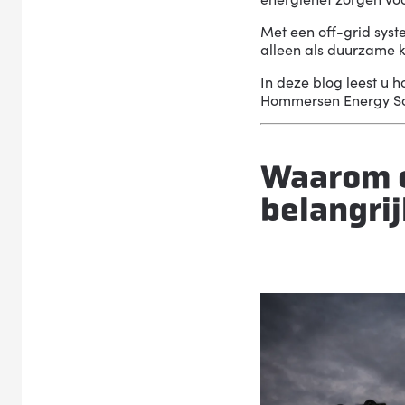
Met een off-grid sys
alleen als duurzame k
In deze blog leest u h
Hommersen Energy Solu
Waarom e
belangri