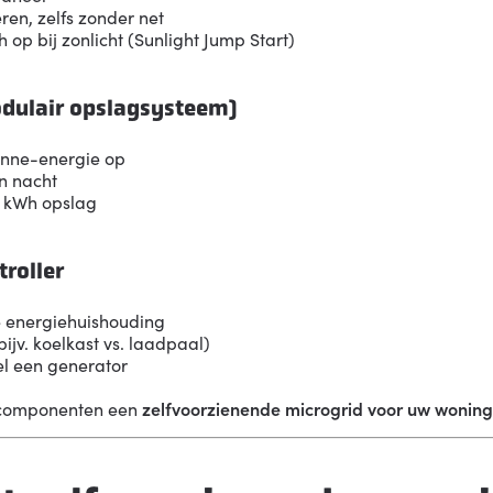
eren, zelfs zonder net
 op bij zonlicht (Sunlight Jump Start)
odulair opslagsysteem)
zonne-energie op
n nacht
0 kWh opslag
troller
e energiehuishouding
(bijv. koelkast vs. laadpaal)
el een generator
componenten een
zelfvoorzienende microgrid voor uw woning