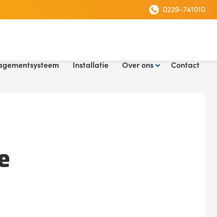
0229-741010
agementsysteem
Installatie
Over ons
Contact
e