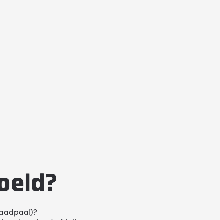
doeld?
 laadpaal)?