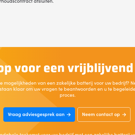
houdscontract afsluiten.
p voor een vrijblijven
e mogelijkheden van een zakelijke batterij voor uw bedrijf?
 staan klaar om uw vragen te beantwoorden en u te begeleiden
proces.
Vraag adviesgesprek aan
Neem contact op
ndabele toekomst voor uw bedrijf met een zakelijke batterij