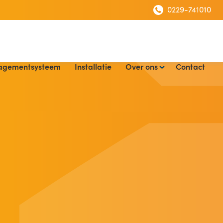
0229-741010
agementsysteem
Installatie
Over ons
Contact