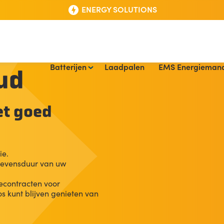
ENERGY SOLUTIONS
Skip
Batterijen
Laadpalen
EMS Energieman
to
ud
content
et goed
ie.
 levensduur van uw
econtracten voor
s kunt blijven genieten van