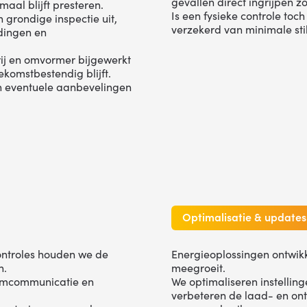
gevallen direct ingrijpen z
aal blijft presteren.
Is een fysieke controle toc
 grondige inspectie uit,
verzekerd van minimale st
dingen en
ij en omvormer bijgewerkt
ekomstbestendig blijft.
n eventuele aanbevelingen
Optimalisatie & updates
ontroles houden we de
Energieoplossingen ontwikk
n.
meegroeit.
eemcommunicatie en
We optimaliseren instellin
verbeteren de laad- en ont