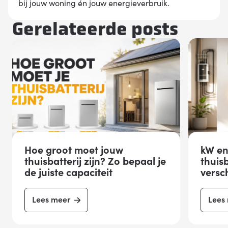
bij jouw woning én jouw energieverbruik.
Gerelateerde posts
Hoe groot moet jouw
kW en
thuisbatterij zijn? Zo bepaal je
thuisb
de juiste capaciteit
versch
Lees meer
Lees