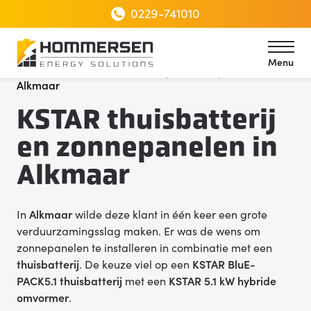
0229-741010
Menu
Home
KSTAR thuisbatterij en zonnepanelen in
Alkmaar
Menu
KSTAR thuisbatterij
en zonnepanelen in
Alkmaar
In
Alkmaar
wilde deze klant in één keer een grote
verduurzamingsslag maken. Er was de wens om
zonnepanelen te installeren in combinatie met een
thuisbatterij
. De keuze viel op een
KSTAR BluE-
PACK5.1 thuisbatterij
met een
KSTAR 5.1 kW hybride
omvormer
.