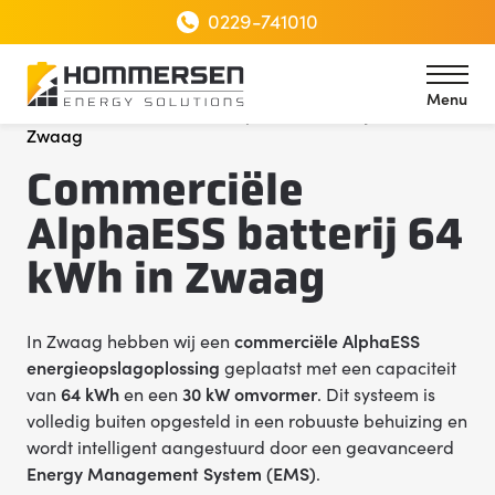
0229-741010
Menu
Home
Commerciële AlphaESS batterij 64 kWh in
Zwaag
Menu
Commerciële
AlphaESS batterij 64
kWh in Zwaag
In Zwaag hebben wij een
commerciële AlphaESS
energieopslagoplossing
geplaatst met een capaciteit
van
64 kWh
en een
30 kW omvormer
. Dit systeem is
volledig buiten opgesteld in een robuuste behuizing en
wordt intelligent aangestuurd door een geavanceerd
Energy Management System (EMS)
.