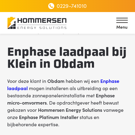
0229-741010
Menu
Home
Enphase laadpaal bij Klein in Obdam
Menu
Enphase laadpaal bij
Klein in Obdam
Voor deze klant in
Obdam
hebben wij een
Enphase
laadpaal
mogen installeren als uitbreiding op een
bestaande zonnepaneleninstallatie met
Enphase
micro-omvormers
. De opdrachtgever heeft bewust
gekozen voor
Hommersen Energy Solutions
vanwege
onze
Enphase Platinum Installer
status en
bijbehorende expertise.