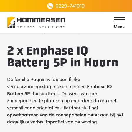
0229-741010
Menu
Home
2 x Enphase IQ Battery 5P in Hoorn
Menu
2 x Enphase IQ
Battery 5P in Hoorn
De familie Pagnin wilde een flinke
verduurzamingsslag maken met een
Enphase IQ
Battery 5P thuisbatterij
. De wens was om
zonnepanelen te plaatsen op meerdere daken met
verschillende oriëntaties. Hierdoor sluit het
opwekpatroon van de zonnepanelen
beter aan bij het
dagelijkse
verbruiksprofiel
van de woning.