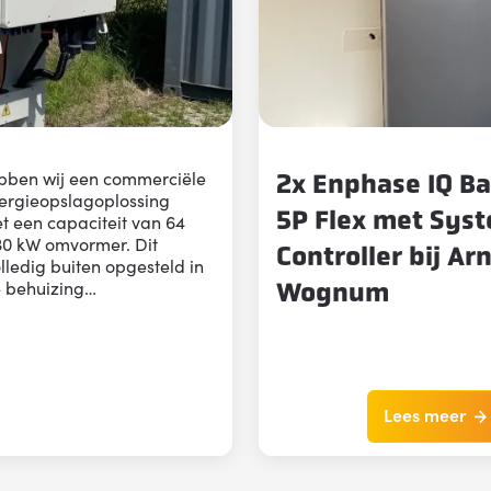
bben wij een commerciële
2x Enphase IQ Ba
ergieopslagoplossing
5P Flex met Sys
t een capaciteit van 64
30 kW omvormer. Dit
Controller bij Arn
lledig buiten opgesteld in
e behuizing…
Wognum
Lees meer