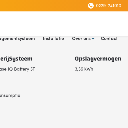
0229-741010
agementsysteem
Installatie
Over ons
Contact
terijSysteem
Opslagvermogen
se IQ Battery 3T
3,36 kWh
l
onsumptie