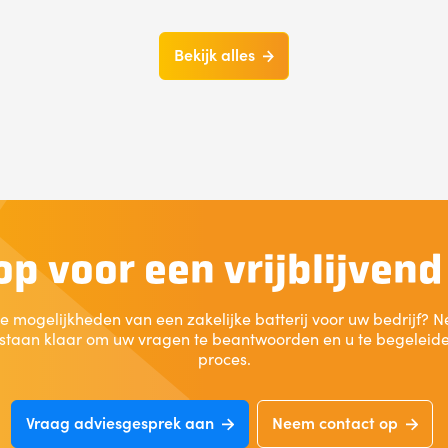
Bekijk alles
p voor een vrijblijven
e mogelijkheden van een zakelijke batterij voor uw bedrijf?
 staan klaar om uw vragen te beantwoorden en u te begeleiden
proces.
Vraag adviesgesprek aan
Neem contact op