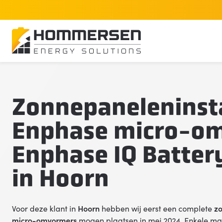
Home
Zonnepaneleninstallatie met Enphase micro-om
Zonnepaneleninsta
Enphase micro-o
Enphase IQ Battery
in Hoorn
Voor deze klant in
Hoorn
hebben wij eerst een complete
zo
micro-omvormers
mogen plaatsen in mei 2024. Enkele maa