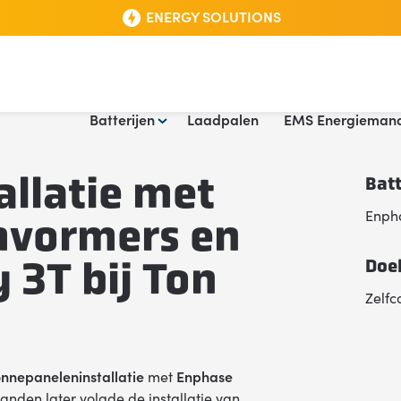
ENERGY SOLUTIONS
vormers en Enphase IQ Battery 3T bij Ton in Hoorn
Skip
Batterijen
Laadpalen
EMS Energieman
to
content
llatie met
Bat
Enpha
mvormers en
 3T bij Ton
Doe
Zelfc
nnepaneleninstallatie
met
Enphase
nden later volgde de installatie van