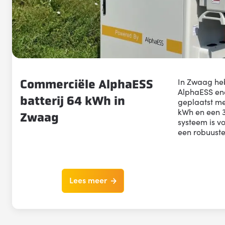
In Zwaag he
Commerciële AlphaESS
AlphaESS en
batterij 64 kWh in
geplaatst me
kWh en een 
Zwaag
systeem is vo
een robuust
Lees meer